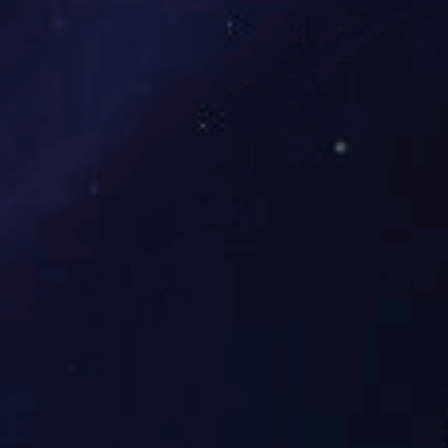
影视资源英文池操作服
务网上平台与虚拟的可
靠引擎直接的互通缘
由，产生整体化优点。
在云 外，创建可靠影视
资源英文池与局面感觉
服务网上平台直接的“云-
网-端”互通标准体系，导
致正确 的变现可靠反馈
控制。
快速的出现异常
融合健康平安可靠性机
械间、健康平安可靠性
机械和健康平安可靠性
人工费服务保障间的智
能化连动，可 构造 健康
平安可靠性恶性的事件