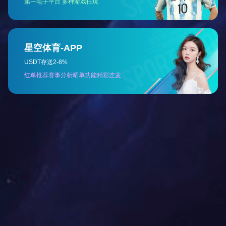
云计算安全全景
下新新一代消防性墙共建云治理系统品面与服务品面、虚拟主
机线上数据主机电源机与寄主机电源、其他平安性等级分类的
等保服务区、其他使用者的虚拟主机线上数据主机电源线上数
据或者虚拟主机线上数据主机电源机微隔 离五层级的线上数
据隔绝。鉴于下新新一代消防性墙、用交工、移动上网表现治
理系统等共建界线立休防止方法体制，VPN网关共建平安性
连结网上的平台，堡 垒机、记录审计工作确保云治理系统网
上的平台网络维护平安性。
智力连动
创建从云内到云外，从
可靠机器设备到可靠提
供服务的多个次互通缘
由。在云内，创建 可靠