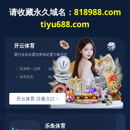
星空官方网站
星空官方网站-星空xingkong(中国)
解决方案

解决方案
进一歩知晓

弱电系统建设及智能化系统
信息安全整体解决方案
安全云解决方案